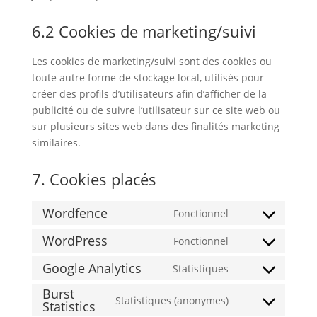
6.2 Cookies de marketing/suivi
Les cookies de marketing/suivi sont des cookies ou
toute autre forme de stockage local, utilisés pour
créer des profils d’utilisateurs afin d’afficher de la
publicité ou de suivre l’utilisateur sur ce site web ou
sur plusieurs sites web dans des finalités marketing
similaires.
7. Cookies placés
Wordfence
Fonctionnel
Consent
to
WordPress
Fonctionnel
Consent
service
to
Google Analytics
Statistiques
wordfence
Consent
service
Burst
to
wordpress
Statistiques (anonymes)
Statistics
Consent
service