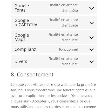
to
google-
Google
Finalité en attente
service
analytics
Fonts
Consent
d’enquête
burst-
to
statistics
Google
Finalité en attente
service
reCAPTCHA
Consent
d’enquête
google-
to
fonts
Google
Finalité en attente
service
Maps
Consent
d’enquête
google-
to
recaptcha
Complianz
Fonctionnel
service
Consent
google-
to
Finalité en attente
Divers
maps
service
Consent
d’enquête
complianz
to
8. Consentement
service
divers
Lorsque vous visitez notre site web pour la première
fois, nous vous montrerons une fenêtre contextuelle
avec une explication sur les cookies. Dès que vous
cliquez sur « Accepter », vous consentez à ce que
nous utilisions tous les cookies et extensions comme