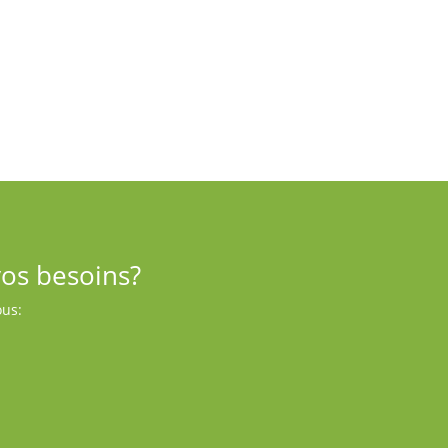
Notre meunerie
Une meunerie indépendante, moderne, aux
standards élevés.
vos besoins?
ous: