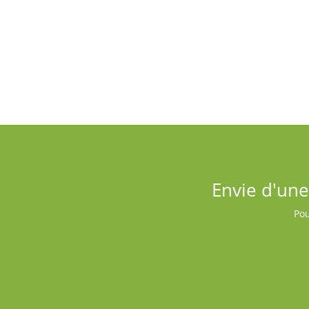
Alimentation animale
Des produits sur mesure et de qualité
supérieure pour vos animaux.
Envie d'une
Pou