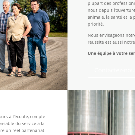
plupart des professionn
nous depuis l’ouvertur
animale, la santé et l
priorité.
Nous envisageons notre
réussite est aussi notre
Une é
quipe
à votre se
Contactez-nou
ours à l’écoute, compte
nsable du service à la
re un réel partenariat