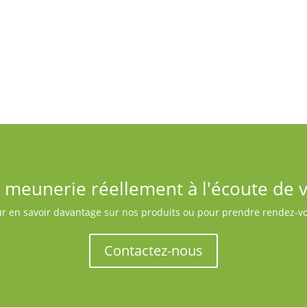
Services-conseils
Des experts en nutrition et en agronomie à
l’écoute de vos besoins.
 meunerie réellement à l'écoute de 
r en savoir davantage sur nos produits ou pour prendre rendez-v
Contactez-nous